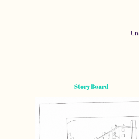
Un
Story Board