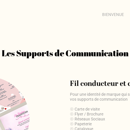
BIENVENUE
Les Supports de Communication
Fil conducteur et
Pour une identité de marque qui se
vos supports de communication
☉ Carte de visite
☉ Flyer / Brochure
☉ Réseaux Sociaux
☉ Papeterie
☉ Catalogue